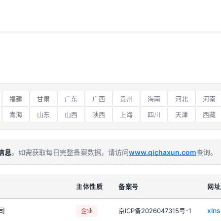
福建
甘肃
广东
广西
贵州
海南
河北
河南
青海
山东
山西
陕西
上海
四川
天津
西藏
信息
。如需获取每日完整备案数据，请访问
www.qichaxun.com
查询。
主体性质
备案号
网址
司
xin
京ICP备2026047315号-1
企业