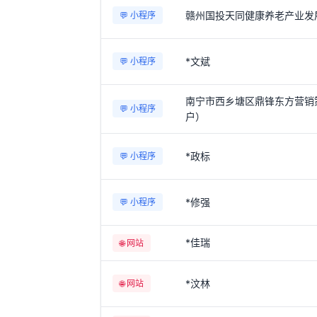
赣州国投天同健康养老产业发
💬 小程序
*文斌
💬 小程序
南宁市西乡塘区鼎锋东方营销
💬 小程序
户）
*政标
💬 小程序
*修强
💬 小程序
*佳瑞
🌐 网站
*汶林
🌐 网站