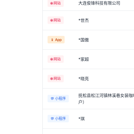
大连俊锋科技有限公司
🌐 网站
*世杰
🌐 网站
*国傲
📱 App
*家超
🌐 网站
*晓亮
🌐 网站
抚松县松江河镇林溪巷女装咖
💬 小程序
户）
*琪
💬 小程序